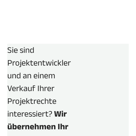
Zakir
Culasy
Interim Chief Executive
Officer
IT-Manager
Mehr erfahren
Mehr er
Sie sind
Projektentwickler
und an einem
Verkauf Ihrer
Projektrechte
interessiert?
Wir
übernehmen Ihr