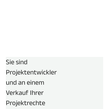
Steve
Gyoerffy
René
Seyfarth
Bauleiter
Projektentwickler
Mehr erfahren
Mehr er
Sie sind
Projektentwickler
und an einem
Verkauf Ihrer
Projektrechte